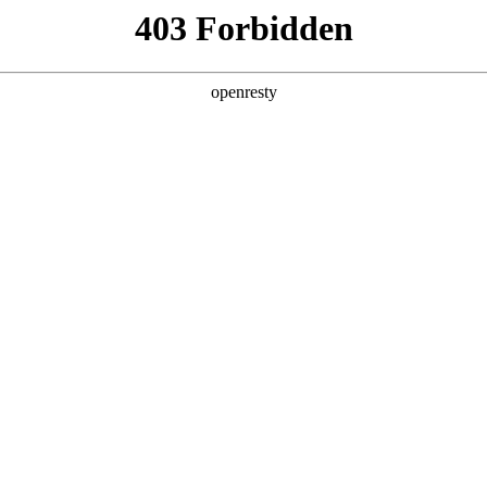
中国服务
乐享微扑克
投资者关系
新闻中
论坛
行
管理团队
企业文化
联系我们
党群天地