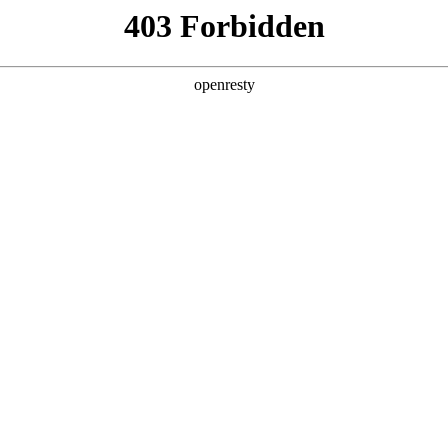
中国服务
乐享微扑克
投资者关系
新闻中
论坛
行
管理团队
企业文化
联系我们
遇见微扑克